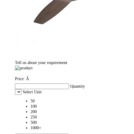
Tell us about your requirement
Price:
Â
Quantity
Select Unit
50
100
200
250
500
1000+