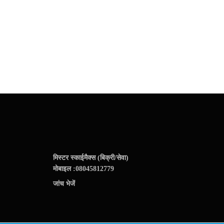
मिस्टर स्काईमैक्स (बिक्री/सेवा)
मोबाइल :
08045812779
जांच भेजें