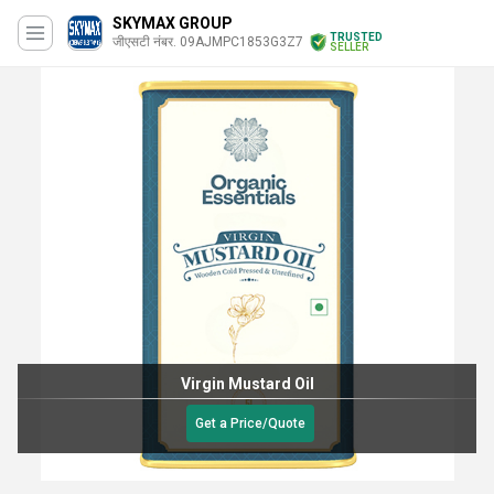
SKYMAX GROUP
TRUSTED
जीएसटी नंबर. 09AJMPC1853G3Z7
SELLER
Virgin Mustard Oil
Get a Price/Quote