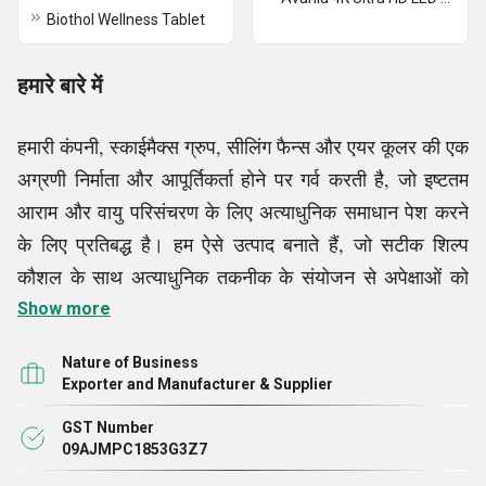
Biothol Wellness Tablet
हमारे बारे में
हमारी कंपनी, स्काईमैक्स ग्रुप, सीलिंग फैन्स और एयर कूलर की एक
अग्रणी निर्माता और आपूर्तिकर्ता होने पर गर्व करती है, जो इष्टतम
आराम और वायु परिसंचरण के लिए अत्याधुनिक समाधान पेश करने
के लिए प्रतिबद्ध है। हम ऐसे उत्पाद बनाते हैं, जो सटीक शिल्प
कौशल के साथ अत्याधुनिक तकनीक के संयोजन से अपेक्षाओं को
पार करते हैं, और यह सब पूर्णता के प्रति समर्पण बनाए रखते हैं।
Show more
हमारे स्टाफ में जानकार विशेषज्ञ शामिल हैं, जो भरोसेमंद, प्रभावी
Nature of Business
कूलिंग समाधान विकसित करने के लिए प्रतिबद्ध हैं, जो हमारे
Exporter and Manufacturer & Supplier
ग्राहकों की विभिन्न आवश्यकताओं के अनुकूल हैं। हम सुंदर और
GST Number
परिष्कृत छत के पंखे से लेकर मजबूत और ऊर्जा कुशल एयर कूलर
09AJMPC1853G3Z7
तक, निर्माण प्रक्रिया के हर चरण में गुणवत्ता, प्रदर्शन और