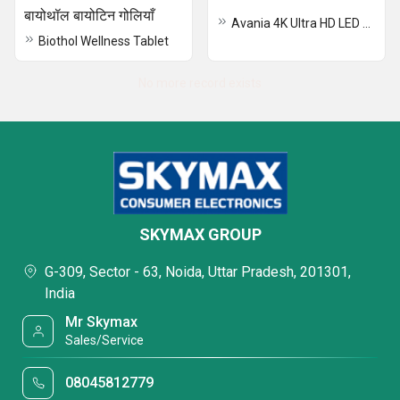
बायोथॉल बायोटिन गोलियाँ
Avania 4K Ultra HD LED TV
Biothol Wellness Tablet
No more record exists
SKYMAX GROUP
G-309, Sector - 63, Noida, Uttar Pradesh, 201301,
India
Mr Skymax
Sales/Service
08045812779