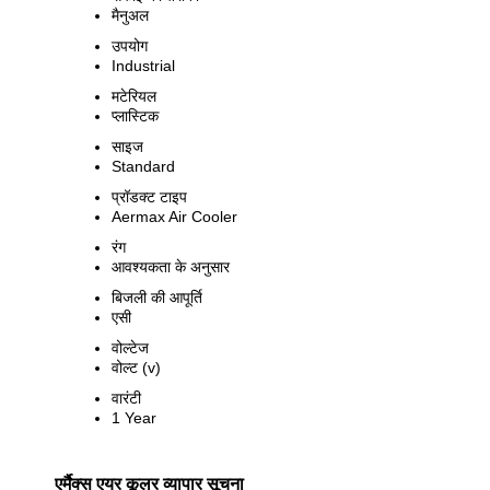
मैनुअल
उपयोग
Industrial
मटेरियल
प्लास्टिक
साइज
Standard
प्रॉडक्ट टाइप
Aermax Air Cooler
रंग
आवश्यकता के अनुसार
बिजली की आपूर्ति
एसी
वोल्टेज
वोल्ट (v)
वारंटी
1 Year
एर्मैक्स एयर कूलर व्यापार सूचना