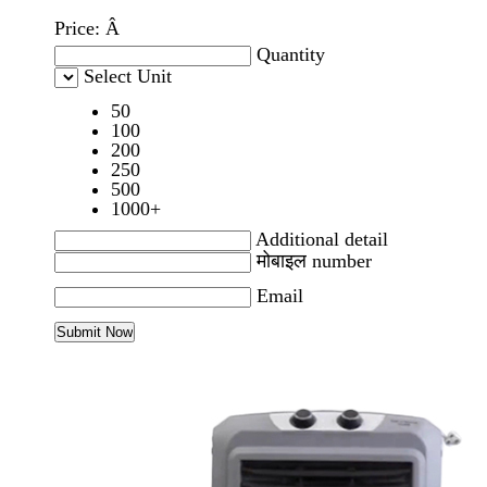
Price:
Â
Quantity
Select Unit
50
100
200
250
500
1000+
Additional detail
मोबाइल number
Email
अधिक PRODUCTS IN एअर कूलर CATEGORY